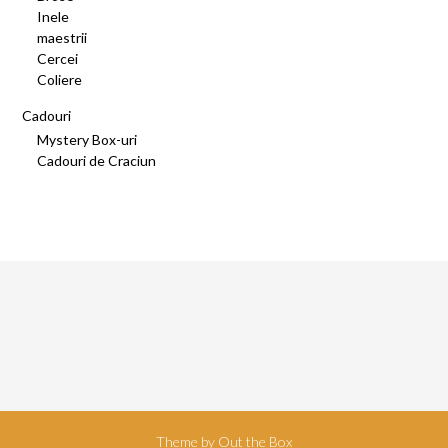
Inele
maestrii
Cercei
Coliere
Cadouri
Mystery Box-uri
Cadouri de Craciun
Theme by
Out the Box