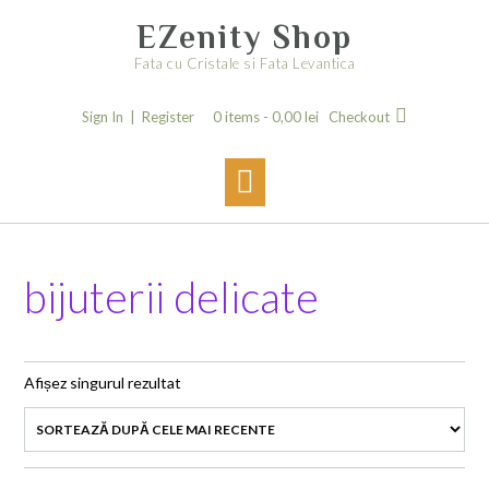
Skip
EZenity Shop
to
content
Fata cu Cristale si Fata Levantica
Sign In | Register
0 items -
0,00
lei
Checkout
bijuterii delicate
Afișez singurul rezultat