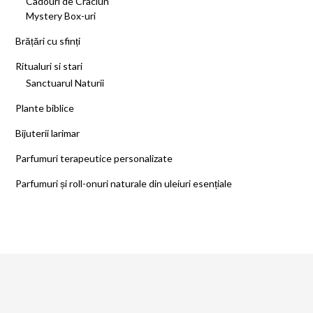
Cadouri de Craciun
Mystery Box-uri
Brățări cu sfinți
Ritualuri si stari
Sanctuarul Naturii
Plante biblice
Bijuterii larimar
Parfumuri terapeutice personalizate
Parfumuri și roll-onuri naturale din uleiuri esențiale