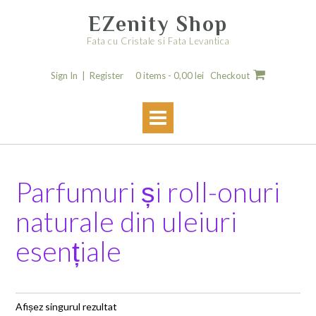
Skip
EZenity Shop
to
content
Fata cu Cristale si Fata Levantica
Sign In | Register
0 items -
0,00
lei
Checkout
Parfumuri și roll-onuri
naturale din uleiuri
esențiale
Afișez singurul rezultat