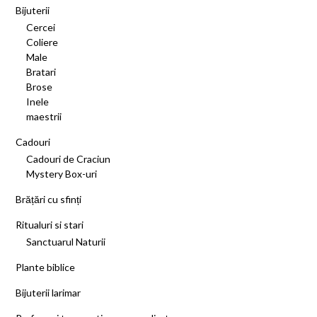
Bijuterii
Cercei
Coliere
Male
Bratari
Brose
Inele
maestrii
Cadouri
Cadouri de Craciun
Mystery Box-uri
Brățări cu sfinți
Ritualuri si stari
Sanctuarul Naturii
Plante biblice
Bijuterii larimar