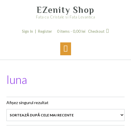
Skip
EZenity Shop
to
content
Fata cu Cristale si Fata Levantica
Sign In | Register
0 items -
0,00
lei
Checkout
luna
Afișez singurul rezultat