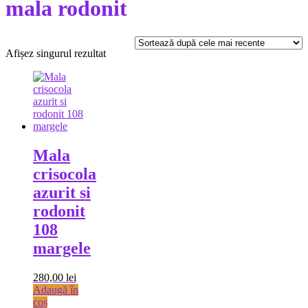
mala rodonit
Afișez singurul rezultat
Mala
crisocola
azurit si
rodonit
108
margele
280,00
lei
Adaugă în
coș