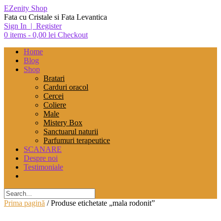
Skip
EZenity Shop
to
Fata cu Cristale si Fata Levantica
content
Sign In | Register
0 items -
0,00
lei
Checkout
Home
Blog
Shop
Bratari
Carduri oracol
Cercei
Coliere
Male
Mistery Box
Sanctuarul naturii
Parfumuri terapeutice
SCANARE
Despre noi
Testimoniale
Prima pagină
/ Produse etichetate „mala rodonit”