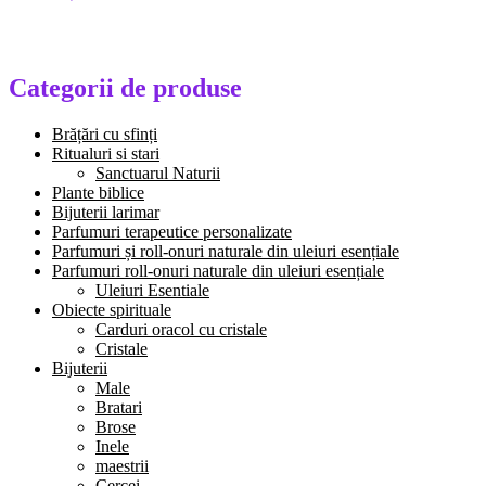
Categorii de produse
Brățări cu sfinți
Ritualuri si stari
Sanctuarul Naturii
Plante biblice
Bijuterii larimar
Parfumuri terapeutice personalizate
Parfumuri și roll-onuri naturale din uleiuri esențiale
Parfumuri roll-onuri naturale din uleiuri esențiale
Uleiuri Esentiale
Obiecte spirituale
Carduri oracol cu cristale
Cristale
Bijuterii
Male
Bratari
Brose
Inele
maestrii
Cercei