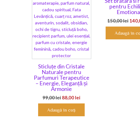
Set bratara si 
pentru Echil
Emotiona
Preț
150,00
lei
140
iniția
Adaugă în c
a
fost:
150,0
Sticluțe din Cristale
Naturale pentru
Parfumuri Terapeutice
– Energie, Eleganță și
Armonie
Prețul
Prețul
99,00
lei
88,00
lei
inițial
curent
Adaugă în coș
a
este:
fost:
88,00 lei.
99,00 lei.