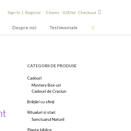
Sign In | Register
0 items -
0,00
lei
Checkout
Despre noi
Testimoniale
CATEGORII DE PRODUSE
Cadouri
Mystery Box-uri
Cadouri de Craciun
Brățări cu sfinți
nt
Ritualuri si stari
Sanctuarul Naturii
Plante biblice