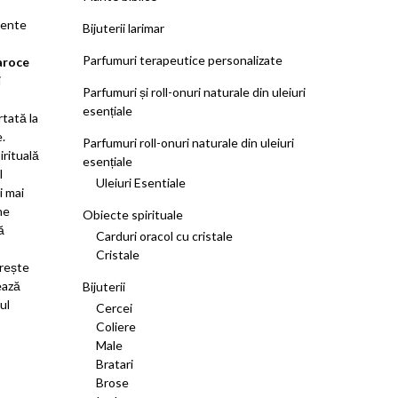
mente
Bijuterii larimar
Parfumuri terapeutice personalizate
aroce
i
Parfumuri și roll-onuri naturale din uleiuri
esențiale
tată la
e.
Parfumuri roll-onuri naturale din uleiuri
irituală
esențiale
l
Uleiuri Esentiale
i mai
ne
Obiecte spirituale
ă
Carduri oracol cu cristale
Cristale
ărește
ează
Bijuterii
ul
Cercei
Coliere
Male
Bratari
Brose