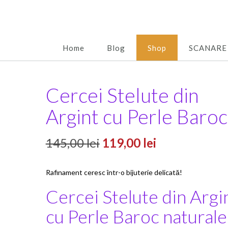
Home
Blog
Shop
SCANARE
Cercei Stelute din
Argint cu Perle Baroc
Prețul
Prețul
145,00
lei
119,00
lei
inițial
curent
Rafinament ceresc într-o bijuterie delicată!
a
este:
Cercei Stelute din Argi
fost:
119,00 lei.
cu Perle Baroc naturale
145,00 lei.