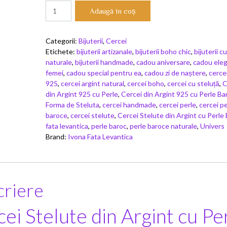
Cantitate
Adaugă în coș
Cercei
Stelute
din
Categorii:
Bijuterii
,
Cercei
Argint
Etichete:
bijuterii artizanale
,
bijuterii boho chic
,
bijuterii c
cu
naturale
,
bijuterii handmade
,
cadou aniversare
,
cadou ele
Perle
femei
,
cadou special pentru ea
,
cadou zi de naștere
,
cercei
Baroc
925
,
cercei argint natural
,
cercei boho
,
cercei cu steluță
,
C
din Argint 925 cu Perle
,
Cercei din Argint 925 cu Perle Bar
Forma de Steluta
,
cercei handmade
,
cercei perle
,
cercei pe
baroce
,
cercei stelute
,
Cercei Stelute din Argint cu Perle
fata levantica
,
perle baroc
,
perle baroce naturale
,
Univers
Brand:
Ivona Fata Levantica
riere
ei Stelute din Argint cu Pe