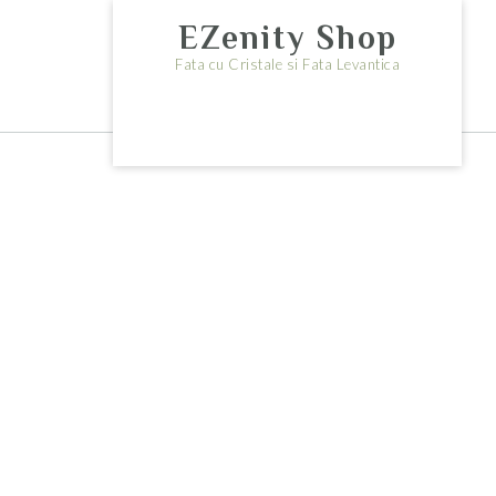
Skip
EZenity Shop
to
content
Fata cu Cristale si Fata Levantica