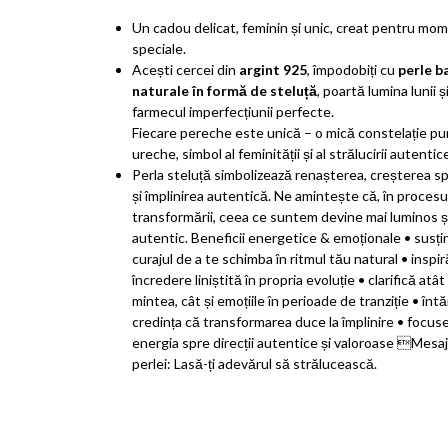
Un cadou delicat, feminin și unic, creat pentru mo
speciale.
Acești cercei din
argint 925
, împodobiți cu
perle b
naturale în formă de steluță
, poartă lumina lunii ș
farmecul imperfecțiunii perfecte.
Fiecare pereche este unică – o mică constelație pur
ureche, simbol al feminității și al strălucirii autentic
Perla steluță simbolizează renașterea, creșterea sp
și împlinirea autentică. Ne amintește că, în procesu
transformării, ceea ce suntem devine mai luminos ș
autentic. Beneficii energetice & emoționale • susți
curajul de a te schimba în ritmul tău natural • inspir
încredere liniștită în propria evoluție • clarifică atât
mintea, cât și emoțiile în perioade de tranziție • înt
credința că transformarea duce la împlinire • focus
energia spre direcții autentice și valoroase Mesaj
perlei: Lasă-ți adevărul să strălucească.