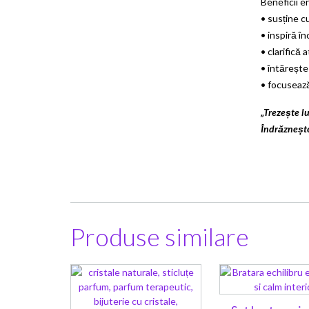
Beneficii 
• susține c
• inspiră în
• clarifică 
• întărește
• focusează
„Trezește l
Îndrăznește
Produse similare