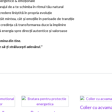
energetice & emoționale
urajul de a te schimba în ritmul tău natural
credere liniștită în propria evoluție
atât mintea, cât și emoțiile în perioade de tranziție
 credința că transformarea duce la împlinire
 energia spre direcții autentice și valoroase
umina din tine.
 să-ți strălucești adevărul.”
Colier cu acvam