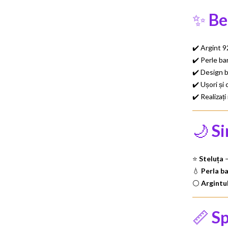
✨
Be
✔️ Argint 9
✔️ Perle ba
✔️ Design b
✔️ Ușori și 
✔️ Realizaț
🌙
S
⭐
Steluța
–
💧
Perla b
⚪
Argintu
📏
Sp