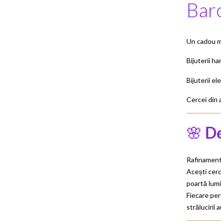
Bar
Un cadou me
Bijuterii h
Bijuterii e
Cercei din 
🌸
De
Rafinament 
Acești cerc
poartă lumi
Fiecare per
strălucirii 