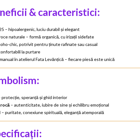
neficii & caracteristici:
25 – hipoalergenic, luciu durabil și elegant
roce naturale – formă organică, cu irizații sidefate
oho-chic, potrivit pentru ținute rafinate sau casual
confortabili la purtare
i manual în atelierul Fata Levănțică – fiecare piesă este unică
imbolism:
 protecție, speranță și ghid interior
arocă
– autenticitate, iubire de sine și echilibru emoțional
l
– puritate, conexiune spirituală, eleganță atemporală
ecificații: