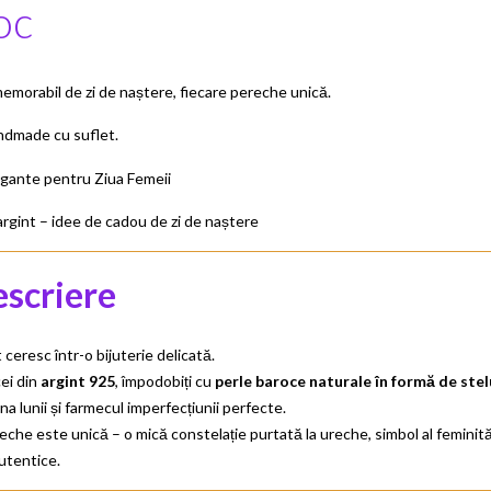
oc
morabil de zi de naștere, fiecare pereche unică.
andmade cu suflet.
legante pentru Ziua Femeii
argint – idee de cadou de zi de naștere
scriere
ceresc într-o bijuterie delicată.
ei din
argint 925
, împodobiți cu
perle baroce naturale în formă de stel
na lunii și farmecul imperfecțiunii perfecte.
eche este unică – o mică constelație purtată la ureche, simbol al feminități
autentice.