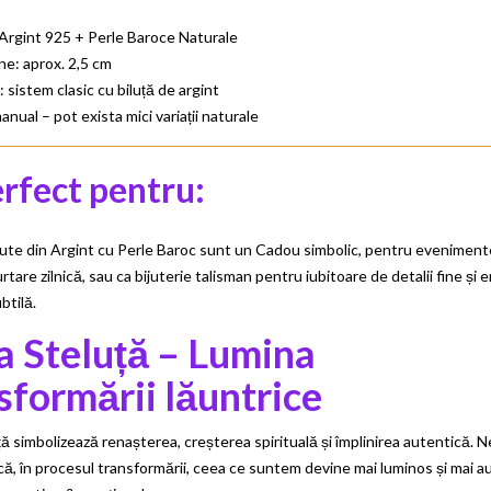
 Argint 925 + Perle Baroce Naturale
ne: aprox. 2,5 cm
: sistem clasic cu biluță de argint
anual – pot exista mici variații naturale
rfect pentru:
lute din Argint cu Perle Baroc sunt un Cadou simbolic, pentru evenimen
rtare zilnică, sau ca bijuterie talisman pentru iubitoare de detalii fine și 
btilă.
a Steluță – Lumina
sformării lăuntrice
ță simbolizează renașterea, creșterea spirituală și împlinirea autentică. N
ă, în procesul transformării, ceea ce suntem devine mai luminos și mai a