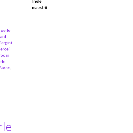
Inele
maestrii
u perle
gant
 argint
ercei
oc in
rle
 Baroc
,
rle