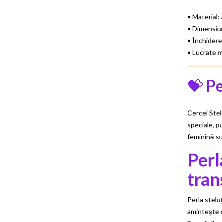
• Material:
• Dimensiu
• Închidere
• Lucrate m
💝
Pe
Cercei Ste
speciale, pu
feminină su
Perl
tran
Perla stelu
amintește c