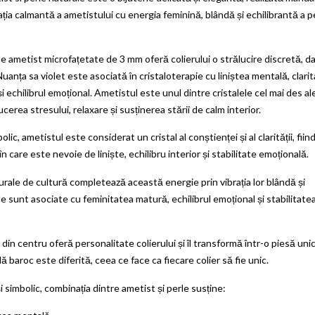
ația calmantă a ametistului cu energia feminină, blândă și echilibrantă a p
de ametist microfațetate de 3 mm oferă colierului o strălucire discretă, d
uanța sa violet este asociată în cristaloterapie cu liniștea mentală, clari
și echilibrul emoțional. Ametistul este unul dintre cristalele cel mai des a
cerea stresului, relaxare și susținerea stării de calm interior.
olic, ametistul este considerat un cristal al conștienței și al clarității, fiind
n care este nevoie de liniște, echilibru interior și stabilitate emoțională.
urale de cultură completează această energie prin vibrația lor blândă și
le sunt asociate cu feminitatea matură, echilibrul emoțional și stabilitate
 din centru oferă personalitate colierului și îl transformă într-o piesă uni
lă baroc este diferită, ceea ce face ca fiecare colier să fie unic.
i simbolic, combinația dintre ametist și perle susține: