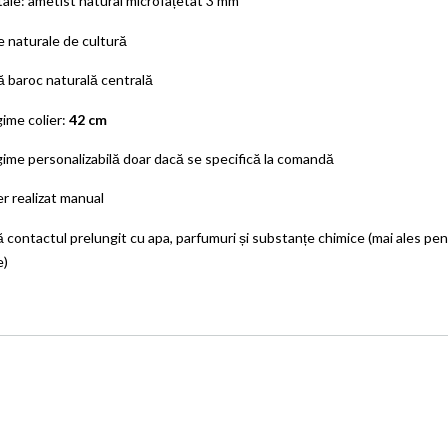
tale: ametist natural microfațetat 3 mm
e naturale de cultură
ă baroc naturală centrală
ime colier:
42 cm
ime personalizabilă doar dacă se specifică la comandă
er realizat manual
ă contactul prelungit cu apa, parfumuri și substanțe chimice (mai ales pe
e)