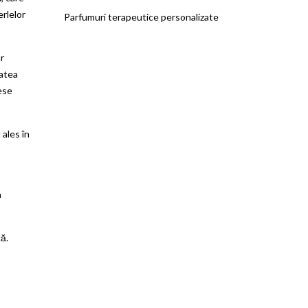
erlelor
Parfumuri terapeutice personalizate
ar
tatea
lese
 ales în
a
că.