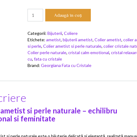
Cantitate
Adaugă în coș
Colier
ametist
si
Categorii:
Bijuterii
,
Coliere
perle
Etichete:
ametist
,
bijuterii ametist
,
Colier ametist
,
colier 
naturale
si perle
,
Colier ametist si perle naturale
,
colier cristale nat
Colier perle naturale
,
cristal calm emotional
,
cristal relaxa
cu
,
fata cu cristale
Brand:
Georgiana Fata cu Cristale
riere
 ametist si perle naturale – echilibru
nal si feminitate
ist si perle naturale este o bijuterie delicată și elegantă, realizată manua