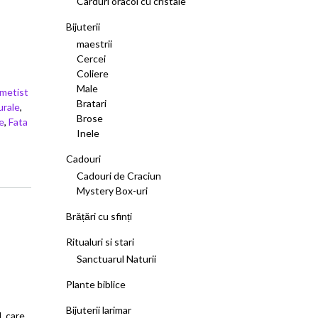
Carduri oracol cu cristale
Bijuterii
maestrii
Cercei
Coliere
Male
ametist
Bratari
urale
,
Brose
re
,
Fata
Inele
Cadouri
Cadouri de Craciun
Mystery Box-uri
Brățări cu sfinți
Ritualuri si stari
Sanctuarul Naturii
Plante biblice
Bijuterii larimar
l, care