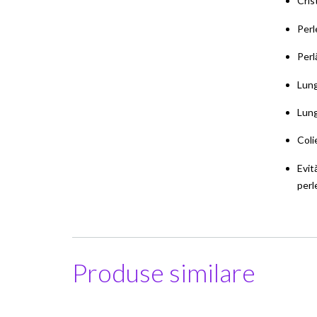
Cris
Perl
Perl
Lung
Lung
Coli
Evit
perl
Produse similare