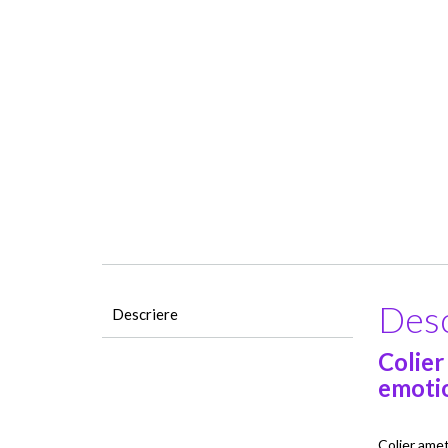
Desc
Descriere
Colier
emotio
Colier amet