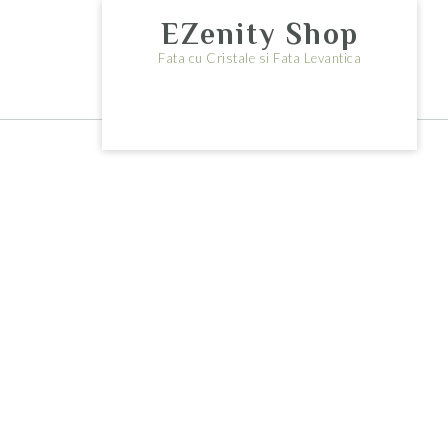
Skip
EZenity Shop
to
content
Fata cu Cristale si Fata Levantica