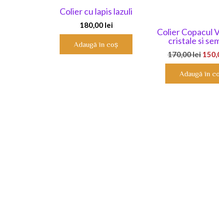
Colier cu lapis lazuli
180,00
lei
Colier Copacul Vi
cristale si se
Adaugă în coș
Preț
170,00
lei
150
iniția
Adaugă în c
a
fost:
170,0