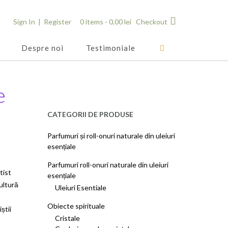
Sign In | Register
0 items -
0,00
lei
Checkout
Despre noi
Testimoniale
e
CATEGORII DE PRODUSE
Parfumuri și roll-onuri naturale din uleiuri
esențiale
Parfumuri roll-onuri naturale din uleiuri
tist
esențiale
ultură
Uleiuri Esentiale
Obiecte spirituale
știi
Cristale