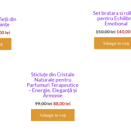
Set bratara si rol
pentru Echilib
eții din
Emotional
mințe
Prețul
150,00
lei
140,0
ul
Prețul
,00
lei
inițial
l
curent
Adaugă în coș
oș
a
este:
fost:
150,00 lei.
150,00 
0 lei.
Sticluțe din Cristale
Naturale pentru
Parfumuri Terapeutice
– Energie, Eleganță și
Armonie
Prețul
Prețul
99,00
lei
88,00
lei
inițial
curent
Adaugă în coș
a
este:
fost:
88,00 lei.
99,00 lei.