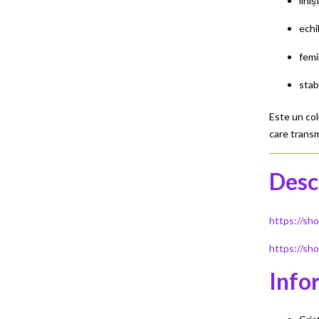
lini
echi
femi
stab
Este un col
care transm
Desc
https://sh
https://sho
Info