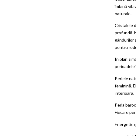
îmbină vibr
naturale.
Cristalele 
profundă. N
gândurilor 
pentru redu
În plan simb
perioadele î
Perlele nat
feminină. E
interioară.
Perla baroc
Fiecare per
Energetic ș