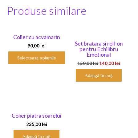
Produse similare
Colier cu acvamarin
Set bratara si roll-on
90,00
lei
pentru Echilibru
Emotional
Selectează opțiunile
Prețul
Prețul
150,00
lei
140,00
lei
Acest
inițial
curent
produs
Adaugă în coș
a
este:
are
fost:
140,00 le
mai
150,00 lei.
multe
variații.
Opțiunile
pot
Colier piatra soarelui
fi
235,00
lei
alese
în
Adaugă în coș