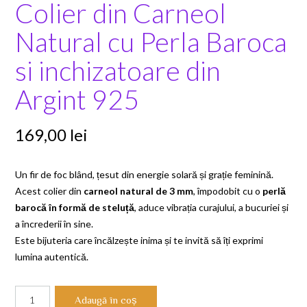
Colier din Carneol
Natural cu Perla Baroca
si inchizatoare din
Argint 925
169,00
lei
Un fir de foc blând, țesut din energie solară și grație feminină.
Acest colier din
carneol natural de 3 mm
, împodobit cu o
perlă
barocă în formă de steluță
, aduce vibrația curajului, a bucuriei și
a încrederii în sine.
Este bijuteria care încălzește inima și te invită să îți exprimi
lumina autentică.
Cantitate
Adaugă în coș
Colier