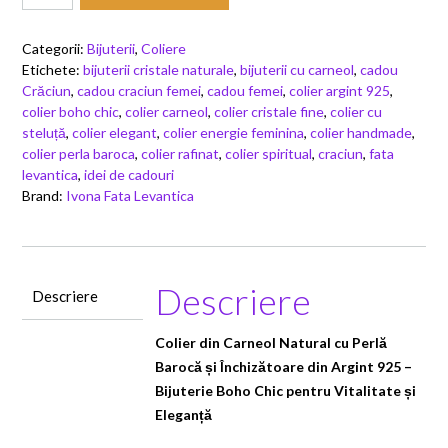
din
Carneol
Categorii:
Bijuterii
,
Coliere
Natural
Etichete:
bijuterii cristale naturale
,
bijuterii cu carneol
,
cadou
cu
Crăciun
,
cadou craciun femei
,
cadou femei
,
colier argint 925
,
Perla
colier boho chic
,
colier carneol
,
colier cristale fine
,
colier cu
Baroca
steluță
,
colier elegant
,
colier energie feminina
,
colier handmade
,
si
colier perla baroca
,
colier rafinat
,
colier spiritual
,
craciun
,
fata
inchizatoare
levantica
,
idei de cadouri
din
Brand:
Ivona Fata Levantica
Argint
925
Descriere
Descriere
Colier din Carneol Natural cu Perlă
Barocă și Închizătoare din Argint 925 –
Bijuterie Boho Chic pentru Vitalitate și
Eleganță