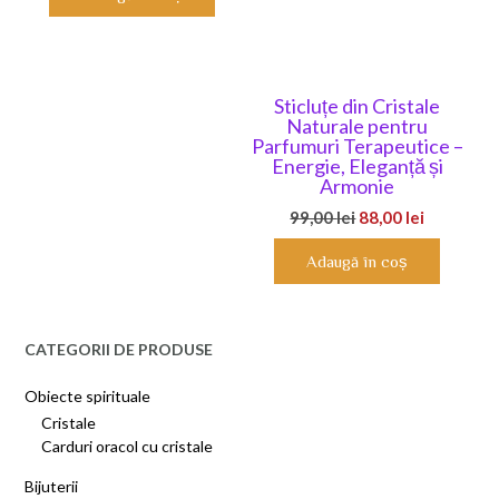
pagina
produsului.
Sticluțe din Cristale
Naturale pentru
Parfumuri Terapeutice –
Energie, Eleganță și
Armonie
Prețul
Prețul
99,00
lei
88,00
lei
inițial
curent
Adaugă în coș
a
este:
fost:
88,00 lei.
99,00 lei.
CATEGORII DE PRODUSE
Obiecte spirituale
Cristale
Carduri oracol cu cristale
Bijuterii