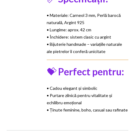
• Materiale: Carneol 3 mm, Perlă barocă
naturală, Argint 925
• Lungime: aprox. 42 cm
• Închidere: sistem clasic cu argint
• Bijuterie handmade – variațiile naturale
ale pietrelor îi conferă unicitate
💝
Perfect pentru:
• Cadou elegant și simbolic
• Purtare zilnică pentru vitalitate și
echilibru emoțional
• Ținute feminine, boho, casual sau rafinate