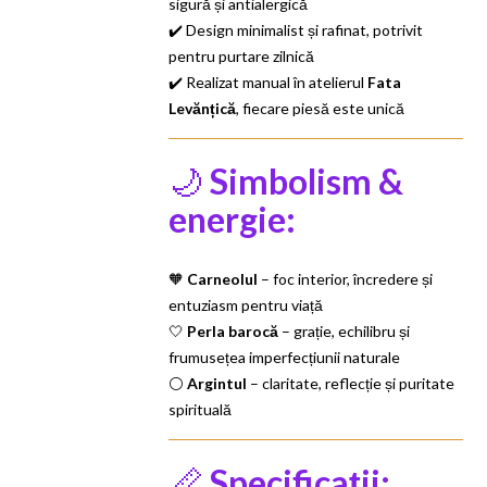
sigură și antialergică
✔️ Design minimalist și rafinat, potrivit
pentru purtare zilnică
✔️ Realizat manual în atelierul
Fata
Levănțică
, fiecare piesă este unică
🌙
Simbolism &
energie:
🧡
Carneolul
– foc interior, încredere și
entuziasm pentru viață
🤍
Perla barocă
– grație, echilibru și
frumusețea imperfecțiunii naturale
⚪
Argintul
– claritate, reflecție și puritate
spirituală
📏
Specificații: