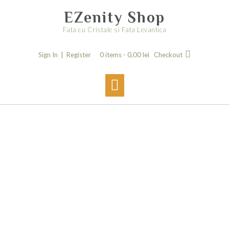
Skip
EZenity Shop
to
content
Fata cu Cristale si Fata Levantica
Sign In | Register
0 items -
0,00
lei
Checkout