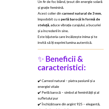
Un fir de foc blând, țesut din energie solară
și grație feminină.
Acest colier din
carneol natural de 3 mm
,
împodobit cu o
perlă barocă în formă de
steluță
, aduce vibrația curajului, a bucuriei
și a încrederii în sine.
Este bijuteria care încălzește inima și te
invită să îți exprimi lumina autentică.
✨
Beneficii &
caracteristici:
✔️ Carneol natural – piatra pasiunii și a
energiei vitale
✔️ Perlă barocă – simbol al feminității și al
sufletului pur
✔️ Închizătoare din argint 925 – elegantă,