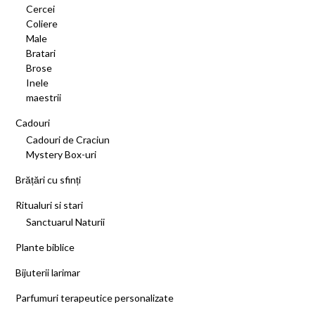
Cercei
Coliere
Male
Bratari
Brose
Inele
maestrii
Cadouri
Cadouri de Craciun
Mystery Box-uri
Brățări cu sfinți
Ritualuri si stari
Sanctuarul Naturii
Plante biblice
Bijuterii larimar
Parfumuri terapeutice personalizate