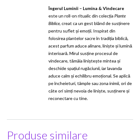
Îngerul Luminii – Lumina & Vindecare
este un roll-on ritualic din colecția
Plante
Biblice
, creat ca un gest blând de susținere
pentru suflet și emoții. Inspirat din
folosirea plantelor sacre în tradiția biblică,
acest parfum aduce alinare, liniște și lumină
interioară. Mirul susține procesul de
vindecare, tămâia liniștește mintea și
deschide spațiul rugăciunii, iar lavanda
aduce calm și echilibru emoțional. Se aplică
pe încheieturi, tâmple sau zona inimii, ori de
câte ori simți nevoia de liniște, susținere și
reconectare cu tine.
Produse similare