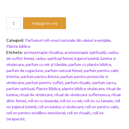
Cantitate
Adaugă în coș
Ingerul
Luminii
Roll-
Categorii:
Parfumuri roll-onuri naturale din uleiuri esențiale
,
on
Plante biblice
Lumina
Etichete:
aromaterapie ritualica
,
aromaterapie spirituală
,
cadou
si
de suflet femei
,
cadou spiritual femei
,
ingerul luminii
,
lumina si
Vindecare
vindecare
,
parfum cu mir și tămâie
,
parfum cu plante biblice
,
Plante
parfum de rugaciune
,
parfum natural femei
,
parfum pentru calm
Biblice
interior
,
parfum pentru liniste
,
parfum pentru protectie si
vindecare
,
parfum pentru suflet
,
parfum ritualic
,
parfum sacru
,
parfum spiritual
,
Plante Biblice
,
plante biblice vindecare
,
ritual de
lumina
,
ritual de vindecare
,
ritual de vindecare sufleteasca
,
ritual
zilnic femei
,
roll on cu lavanda
,
roll on cu mir
,
roll on cu tamaie
,
roll
on ingerul luminii
,
roll on lumina si vindecare
,
roll on pentru calm
,
roll on pentru echilibru emotional
,
roll on ritualic
,
roll on
terapeutic