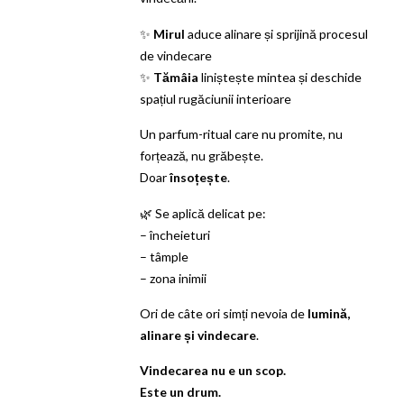
✨
Mirul
aduce alinare și sprijină procesul
de vindecare
✨
Tămâia
liniștește mintea și deschide
spațiul rugăciunii interioare
Un parfum-ritual care nu promite, nu
forțează, nu grăbește.
Doar
însoțește
.
🌿 Se aplică delicat pe:
– încheieturi
– tâmple
– zona inimii
Ori de câte ori simți nevoia de
lumină,
alinare și vindecare
.
Vindecarea nu e un scop.
Este un drum.