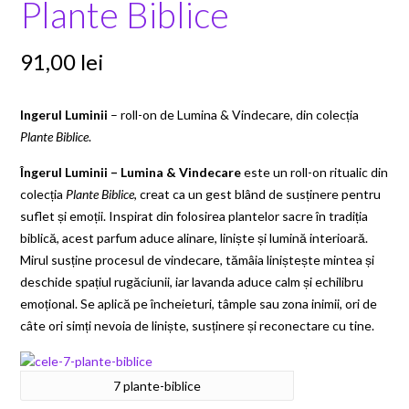
Plante Biblice
91,00
lei
Ingerul Luminii
– roll-on de Lumina & Vindecare, din colecția
Plante Biblice
.
Îngerul Luminii – Lumina & Vindecare
este un roll-on ritualic din
colecția
Plante Biblice
, creat ca un gest blând de susținere pentru
suflet și emoții. Inspirat din folosirea plantelor sacre în tradiția
biblică, acest parfum aduce alinare, liniște și lumină interioară.
Mirul susține procesul de vindecare, tămâia liniștește mintea și
deschide spațiul rugăciunii, iar lavanda aduce calm și echilibru
emoțional. Se aplică pe încheieturi, tâmple sau zona inimii, ori de
câte ori simți nevoia de liniște, susținere și reconectare cu tine.
7 plante-biblice