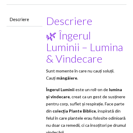
Descriere
Descriere
🌿 Îngerul
Luminii – Lumina
& Vindecare
Sunt momente în care nu cauți soluții.
Cauți
mângâiere
.
Îngerul Luminii
este un roll-on de
lumina
și vindecare
, creat ca un gest de susținere
pentru corp, suflet și respirație. Face parte
din
colecția Plante Biblice
, inspirată din
felul în care plantele erau folosite odinioară
nu doar ca remedii, ci ca însoțitori pe drumul
vindecării.