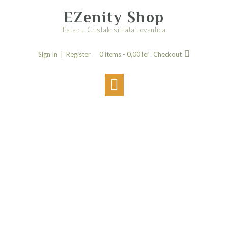
Skip
EZenity Shop
to
content
Fata cu Cristale si Fata Levantica
Sign In | Register
0 items -
0,00
lei
Checkout