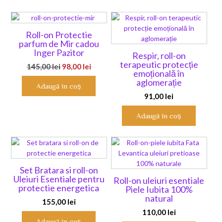
Roll-on Protectie
parfum de Mir cadou
Inger Pazitor
Respir, roll-on
terapeutic protecție
Prețul
Prețul
145,00
lei
98,00
lei
emoțională în
inițial
curent
aglomerație
Adaugă în coș
a
este:
91,00
lei
fost:
98,00 lei.
145,00 lei.
Adaugă în coș
Set Bratara si roll-on
Uleiuri Esentiale pentru
Roll-on uleiuri esentiale
protectie energetica
Piele Iubita 100%
natural
155,00
lei
110,00
lei
Adaugă în coș